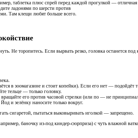
имер, таблетка плюс спрей перед каждой прогулкой — отличная с
одите ладонями по шерсти против
ами. Там клещи любят больше всего.
окойствие
ь. Не торопитесь. Если вырвать резко, головка останется под 
века.
ётся в зоомагазине и стоит копейки). Если его нет — подойдёт
те тельце — только головку.
вращайте его против часовой стрелки (или по — не принципиальн
од и зелёнку наносите только вокруг.
гать сигаретой, пытаться выковыривать иголкой — запрещено.
апример, баночку из-под киндер-сюрприза) с чуть влажной ватко