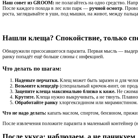
Наш совет из GROOM:
не полагайтесь на одно средство. Напр
После каждого похода в лес или парк —
ручной осмотр
. Пров
роста, заглядывайте в уши, под мышки, на живот, между пальц
Нашли клеща? Спокойствие, только сп
Обнаружили присосавшегося паразита. Первая мысль — выдернут
ранку попадёт ещё больше слюны с инфекцией.
Что делать по шагам:
Наденьте перчатки.
Клещ может быть заразен и для чело
Возьмите клещедёр
(специальный крючок-винт, он прода
Зацепите клеща максимально близко к коже.
Не сжимай
Крутите.
Клеща нужно выкручивать, а не тянуть. Плавно 
Обработайте ранку
хлоргексидином или мирамистином. Й
Что не надо делать:
капать маслом, спиртом, бензином, прижи
После извлечения положите паразита в маленький контейнер (н
После укуса: наблюдаем, а не паникуем